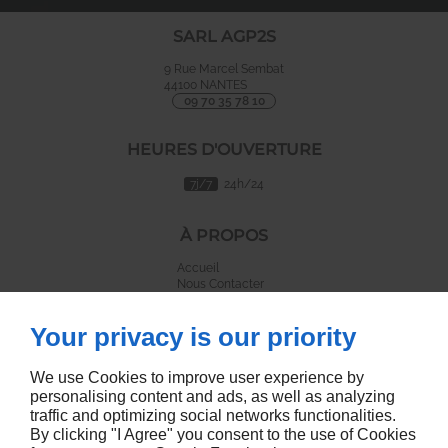
SARL AGP2S
9 Rue Marcel Sembat
44100
NANTES
09 70 35 78 10
HEURES D'OUVERTURE
7j/7
24h/24
À PROPOS
Accueil
Nous Contacter
Mentions légales
Plan du site
Your privacy is our priority
SUIVEZ NOUS :
We use Cookies to improve user experience by
personalising content and ads, as well as analyzing
traffic and optimizing social networks functionalities.
By clicking "I Agree" you consent to the use of Cookies