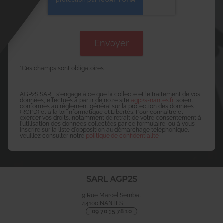
*Ces champs sont obligatoires
AGP2S SARL s'engage à ce que la collecte et le traitement de vos
données, effectués à partir de notre site
agp2s-nantes.fr
, soient
conformes au règlement général sur la protection des données
(RGPD) et à la loi Informatique et Libertés. Pour connaître et
exercer vos droits, notamment de retrait de votre consentement à
l'utilisation des données collectées par ce formulaire, ou à vous
inscrire sur la liste d'opposition au démarchage téléphonique,
veuillez consulter notre
politique de confidentialité
SARL AGP2S
9 Rue Marcel Sembat
44100
NANTES
09 70 35 78 10