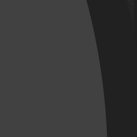
04
RÉACTIVITÉ
Réponses et interventions rapides.
ENVOYEZ VOS QUESTIONS VIA LE