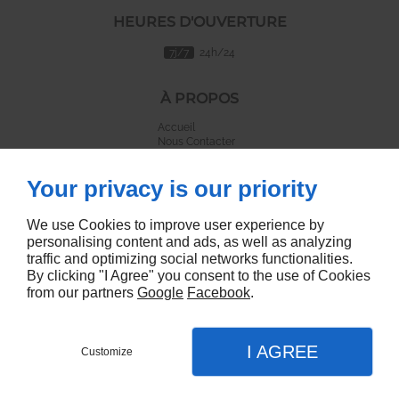
HEURES D'OUVERTURE
7j/7
24h/24
À PROPOS
Accueil
Nous Contacter
Mentions légales
Plan du site
Your privacy is our priority
SUIVEZ NOUS
We use Cookies to improve user experience by
personalising content and ads, as well as analyzing
traffic and optimizing social networks functionalities.
By clicking "I Agree" you consent to the use of Cookies
from our partners
Google
Facebook
.
Creer son site internet pro Nantes
I AGREE
Customize
Nous Contacter
Menu
Appel
Plan