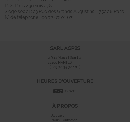
RCS Paris 430 106 278
Siège social : 23 Rue des Grands Augustins - 75006 Paris
N° de téléphone : 09 72 67 01 67
SARL AGP2S
9 Rue Marcel Sembat
44100
NANTES
09 70 35 78 10
HEURES D'OUVERTURE
7j/7
24h/24
À PROPOS
Accueil
Nous Contacter
Mentions légales
Plan du site