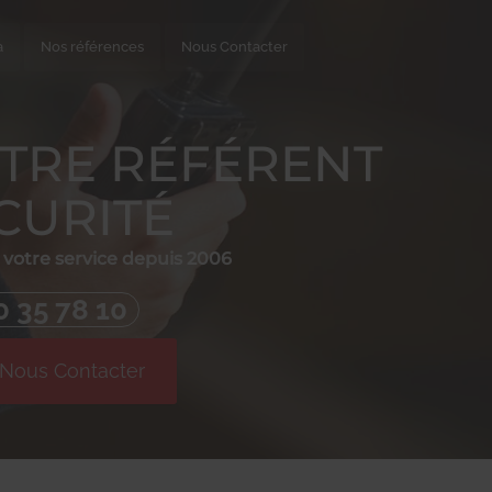
a
Nos références
Nous Contacter
TRE RÉFÉRENT
CURITÉ
votre service depuis 2006
0 35 78 10
Nous Contacter