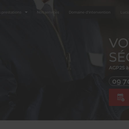
 prestations
Nos services
Domaine d'intervention
Luci
VO
SÉ
AGP2S à 
09 7